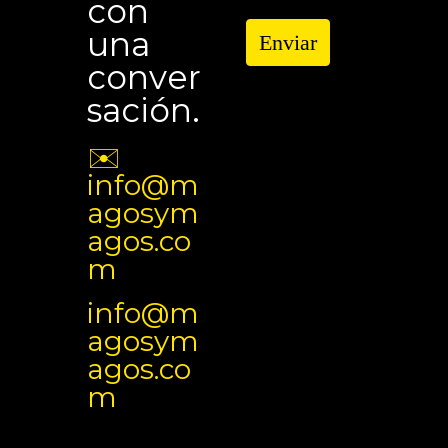
con
una
Enviar
conver
sación.
✉️
info@m
agosym
agos.co
m
info@m
agosym
agos.co
m