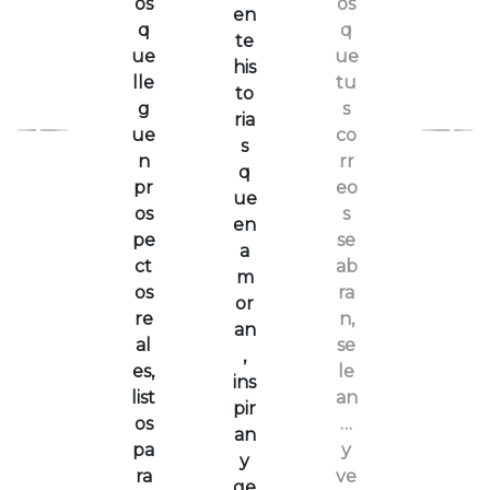
os
os
en
q
q
te
ue
ue
his
lle
tu
to
g
s
ria
ue
co
s
n
rr
q
pr
eo
ue
os
s
en
pe
se
a
ct
ab
m
os
ra
or
re
n,
an
al
se
,
es,
le
ins
list
an
pir
os
…
an
pa
y
y
ra
ve
ge