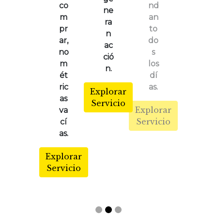
co
nd
ne
m
an
ra
pr
to
n
ar,
do
ac
no
s
ció
m
los
n.
ét
dí
ric
as.
Explorar
as
Servicio
Explorar
va
Servicio
cí
as.
Explorar
Servicio